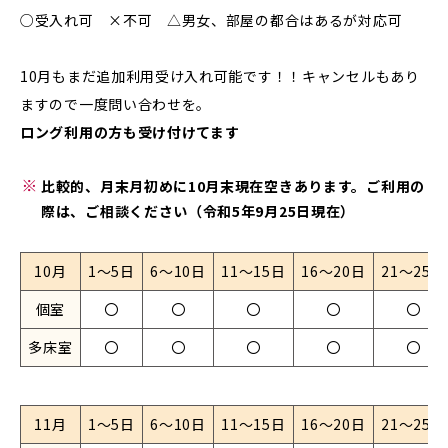
○受入れ可 ×不可 △男女、部屋の都合はあるが対応可
10月もまだ追加利用受け入れ可能です！！キャンセルもあり
ますので一度問い合わせを。
ロング利用の方も受け付けてます
比較的、月末月初めに10月末現在空きあります。ご利用の
際は、ご相談ください（令和5年9月25日現在）
10月
1〜5日
6〜10日
11〜15日
16〜20日
21〜25日
個室
〇
〇
〇
〇
〇
多床室
〇
〇
〇
〇
〇
11月
1〜5日
6〜10日
11〜15日
16〜20日
21〜25日