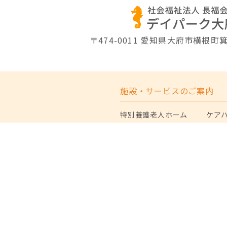
〒474-0011
愛知県大府市横根町箕
施設・サービスのご案内
特別養護老人ホーム
ケア
第1・2 デイサービス
居宅
ショートステイ
配食
グループホーム
デイパーク大府について
サステナビリ