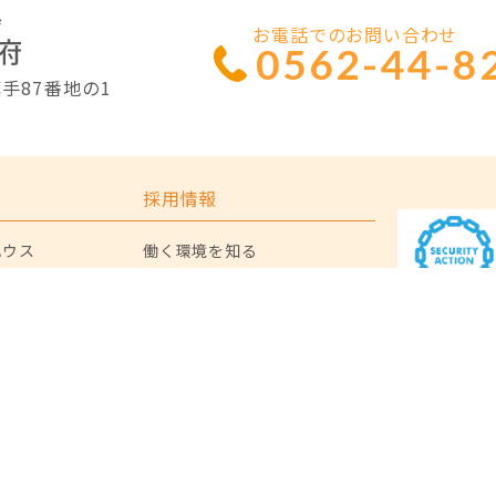
お電話でのお問い合わせ
0562-44-8
手87番地の1
採用情報
ハウス
働く環境を知る
介護支援事業所
データで知るデイパーク大府
サービス
働く仲間を知る
よくあるご質問
ティ
よくあるご質問
お知らせ
法人のご案内
Copyright © ALL Rights Reserved.